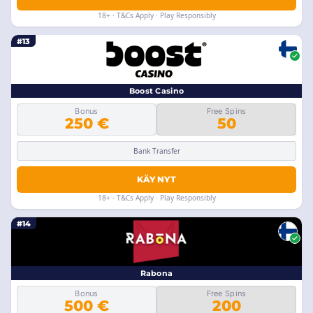
18+ · T&Cs Apply · Play Responsibly
#13
Boost Casino
Bonus
Free Spins
250 €
50
Bank Transfer
KÄY NYT
18+ · T&Cs Apply · Play Responsibly
#14
Rabona
Bonus
Free Spins
500 €
200