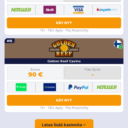
KÄY NYT
18+ · T&Cs Apply · Play Responsibly
#15
Golden Reef Casino
Bonus
Free Spins
90 €
-
KÄY NYT
18+ · T&Cs Apply · Play Responsibly
Lataa lisää kasinoita