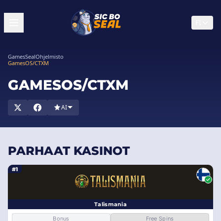
FI
GamesSeal
Ohjelmisto
GamesOS/CTXM
GAMESOS/CTXM
AI
PARHAAT KASINOT
#1
Talismania
Bonus
Free Spins