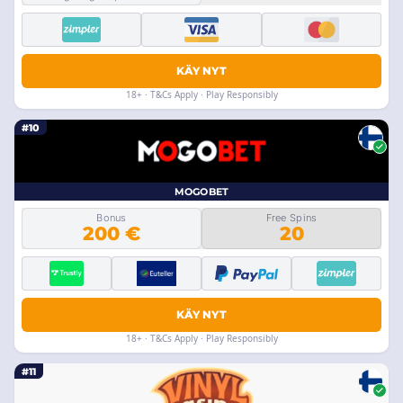
KÄY NYT
18+ · T&Cs Apply · Play Responsibly
#10
MOGOBET
Bonus
Free Spins
200 €
20
KÄY NYT
18+ · T&Cs Apply · Play Responsibly
#11