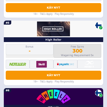
KÄY NYT
18+ · T&Cs Apply · Play Responsibly
#5
High Roller
Bonus
Free Spins
-
300
Wagering Requirement 5x
KÄY NYT
18+ · T&Cs Apply · Play Responsibly
#6